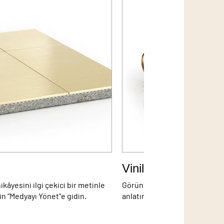
Vinil
kâyesini ilgi çekici bir metinle
Görüntünüzü açıklayın. Fotoğra
çin “Medyayı Yönet”e gidin.
anlatın. Kendi içeriğinizi ekl