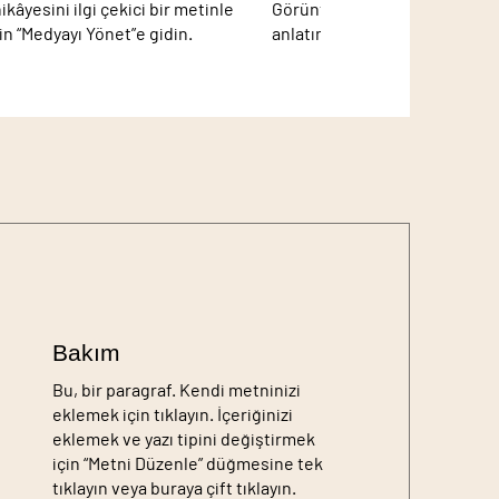
kâyesini ilgi çekici bir metinle
Görüntünüzü açıklayın. Fotoğra
çin “Medyayı Yönet”e gidin.
anlatın. Kendi içeriğinizi ekl
Bakım
Bu, bir paragraf. Kendi metninizi
eklemek için tıklayın. İçeriğinizi
eklemek ve yazı tipini değiştirmek
için “Metni Düzenle” düğmesine tek
tıklayın veya buraya çift tıklayın.